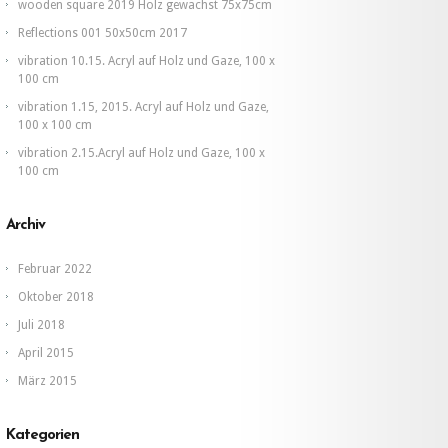
100
wooden square 2019 Holz gewachst 75x75cm
x
100
Reflections 001 50x50cm 2017
cm.
vibration 10.15. Acryl auf Holz und Gaze, 100 x
100 cm
vibration 1.15, 2015. Acryl auf Holz und Gaze,
100 x 100 cm
vibration 2.15.Acryl auf Holz und Gaze, 100 x
100 cm
Archiv
Februar 2022
Oktober 2018
Juli 2018
April 2015
März 2015
Kategorien