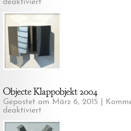
deaktiviert
für
Objecte
Klappung
2003
Objecte Klappobjekt 2004
Gepostet am März 6, 2015 |
Komme
deaktiviert
für
Objecte
Klappobjekt
2004