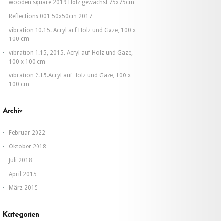
60
wooden square 2019 Holz gewachst 75x75cm
x
60
Reflections 001 50x50cm 2017
cm.
vibration 10.15. Acryl auf Holz und Gaze, 100 x
100 cm
vibration 1.15, 2015. Acryl auf Holz und Gaze,
100 x 100 cm
vibration 2.15.Acryl auf Holz und Gaze, 100 x
100 cm
Archiv
Februar 2022
Oktober 2018
Juli 2018
April 2015
März 2015
Kategorien