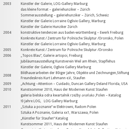
2003
Künstler der Galerie, LOG-Gallery Marburg
das kleine format – galeriehunziker – Zürich
Sommerausstellung – galeriehunziker – Zürich, Schweiz
Künstler der Galerie Lorraine Oglivie Gallery, Marburg
Künstler der Galerie Hunziker Zürich
2004
konstruktive tendenzen aus baden-württemberg – Ewerk Freiburg
Konkrete Kunst / Zentrum für Polnische Skulptur /Oronsko, Polen
Künstler der Galerie Lorraine Oglivie Gallery, Marburg
2005
Konkrete Kunst / Zentrum für Polnische Skulptur /Oronsko
2006
„Topos Blau“, Galerie artopoi, Freiburg
Jubiläumsausstellung Kunstverein Weil am Rhein, Stapflehus
Künstler der Galerie, Oglivie Gallery Marburg
Bildhauerarbeiten der 80iger Jahre, Objekte und Zeichnungen,Stiftun
2008
Freundeskreis Kurt Lehmann e.V., Staufen
2009
„Achtung –Attention – Cuidado, Duncan Gallery Deland Florida, USA
2010
Kunstsommer 2010, Haus der Modernen Kunst Staufen
galeria bielska odra kwartalnik rzeźby
orońsko
,Polen – Katalog
!0 Jahre LOG, LOG Gallery Marburg
2011
„Sztuka a poznanie“ w Elektrowni, Radom Polen
Sztuka A Poznanie, Galeria xx1, Warszawa, Polen
„Künstler für Staufen“ Katalog
Kunstsommer 2011, Haus der Modernen Kunst Staufen