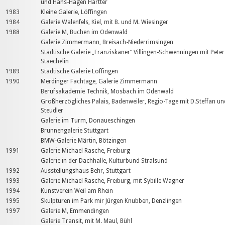
und Hans-Hagen Hartter
1983
Kleine Galerie, Löffingen
1984
Galerie Walenfels, Kiel, mit B. und M. Wiesinger
1988
Galerie M, Buchen im Odenwald
Galerie Zimmermann, Breisach-Niederrimsingen
Städtische Galerie „Franziskaner“ Villingen-Schwenningen mit Peter
Staechelin
1989
Städtische Galerie Löffingen
1990
Merdinger Fachtage, Galerie Zimmermann
Berufsakademie Technik, Mosbach im Odenwald
Großherzögliches Palais, Badenweiler, Regio-Tage mit D.Steffan un
Steudler
Galerie im Turm, Donaueschingen
Brunnengalerie Stuttgart
BMW-Galerie Märtin, Bötzingen
1991
Galerie Michael Rasche, Freiburg
Galerie in der Dachhalle, Kulturbund Stralsund
1992
Ausstellungshaus Behr, Stuttgart
1993
Galerie Michael Rasche, Freiburg, mit Sybille Wagner
1994
Kunstverein Weil am Rhein
1995
Skulpturen im Park mir Jürgen Knubben, Denzlingen
1997
Galerie M, Emmendingen
Galerie Transit, mit M. Maul, Bühl