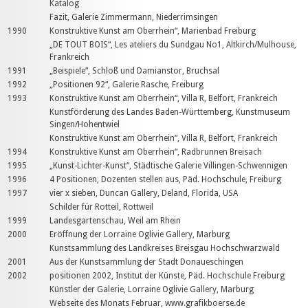
Katalog
Fazit, Galerie Zimmermann, Niederrimsingen
1990
Konstruktive Kunst am Oberrhein“, Marienbad Freiburg
„DE TOUT BOIS“, Les ateliers du Sundgau No1, Altkirch/Mulhouse,
Frankreich
1991
„Beispiele“, Schloß und Damianstor, Bruchsal
1992
„Positionen 92“, Galerie Rasche, Freiburg
1993
Konstruktive Kunst am Oberrhein“, Villa R, Belfort, Frankreich
Kunstförderung des Landes Baden-Württemberg, Kunstmuseum
Singen/Hohentwiel
Konstruktive Kunst am Oberrhein“, Villa R, Belfort, Frankreich
1994
Konstruktive Kunst am Oberrhein“, Radbrunnen Breisach
1995
„Kunst-Lichter-Kunst“, Städtische Galerie Villingen-Schwennigen
1996
4 Positionen, Dozenten stellen aus, Päd. Hochschule, Freiburg
1997
vier x sieben, Duncan Gallery, Deland, Florida, USA
Schilder für Rotteil, Rottweil
1999
Landesgartenschau, Weil am Rhein
2000
Eröffnung der Lorraine Oglivie Gallery, Marburg
Kunstsammlung des Landkreises Breisgau Hochschwarzwald
2001
Aus der Kunstsammlung der Stadt Donaueschingen
2002
positionen 2002, Institut der Künste, Päd. Hochschule Freiburg
Künstler der Galerie, Lorraine Oglivie Gallery, Marburg
Webseite des Monats Februar, www.grafikboerse.de