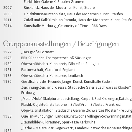
Farbfelder Galerie K, Staufen Grunern
2007
Rückblick, Haus der Modernen Kunst, Staufen
2009
Objektkunst-Kuntsobjekte, Haus der Modernen Kunst, Staufen
2011
Zufall und Kalkül mit Jan Pamula, Haus der Modernen Kunst, Stauf
2014
Kunsthalle Marburg „Geometry of Time – 366 Days
Gruppenausstellungen / Beteiligungen
1977
„Das große Format“
1978
BBK Südbaden Trompeterschloß Säckingen
1980
Oberschäbischer Kunstpreis, Fähre Bad Saulgau
1981
Partnerschaft, Guildford, England
1983
Oberschäbischer Kunstpreis, Leutkirch
1986
Gesellschaft der Freunde Junger Kunst, Kunsthalle Baden
Zeichnung-Zeichenprozesse, Städtische Galerie „Schwarzes Kloster“
Freiburg
1987
„Metall/Holz“ Skulpturenausstellung, Kurpark Bad Krozingen,Katalog
Plastik-Objekte-Installationen, Se’lest’Art in Se’lestat, Frankreich
Objekte, Installation, Städtische Galerie „Schwarzes Kloster“ Freibur
1988
Quellen-Mündungen, Landeskunstwoche Villingen-Schwenningen,Kat
„Raumbilder-Bildräume“, Sparkasse Karlsruhe
„Farbe – Malerei der Gegenwart“, Landeskunstwoche Donaueschinge
1989