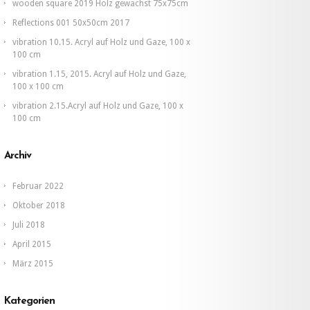
50
wooden square 2019 Holz gewachst 75x75cm
x
50
Reflections 001 50x50cm 2017
cm.
vibration 10.15. Acryl auf Holz und Gaze, 100 x
100 cm
vibration 1.15, 2015. Acryl auf Holz und Gaze,
100 x 100 cm
vibration 2.15.Acryl auf Holz und Gaze, 100 x
100 cm
Archiv
Februar 2022
Oktober 2018
Juli 2018
April 2015
März 2015
Kategorien