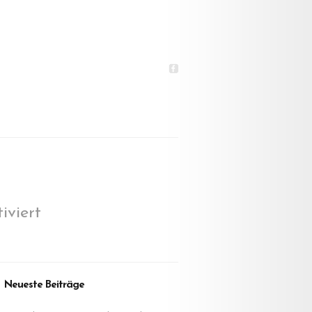
für
viert
vibration
9.15,
Neueste Beiträge