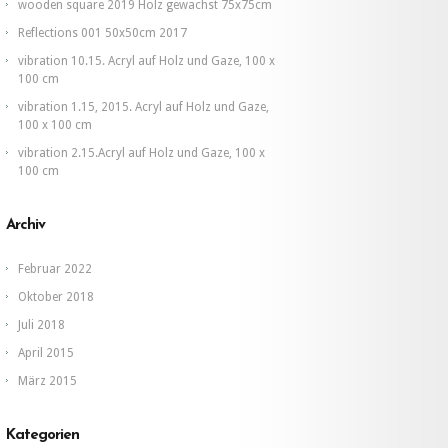
120
wooden square 2019 Holz gewachst 75x75cm
x
120
Reflections 001 50x50cm 2017
cm.
vibration 10.15. Acryl auf Holz und Gaze, 100 x
100 cm
vibration 1.15, 2015. Acryl auf Holz und Gaze,
100 x 100 cm
vibration 2.15.Acryl auf Holz und Gaze, 100 x
100 cm
Archiv
Februar 2022
Oktober 2018
Juli 2018
April 2015
März 2015
Kategorien