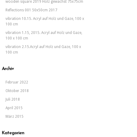
100
wooden square 2019 Holz gewachst 75x75cm
x
100
Reflections 001 50x50cm 2017
cm.
vibration 10.15. Acryl auf Holz und Gaze, 100 x
100 cm
vibration 1.15, 2015. Acryl auf Holz und Gaze,
100 x 100 cm
vibration 2.15.Acryl auf Holz und Gaze, 100 x
100 cm
Archiv
Februar 2022
Oktober 2018
Juli 2018
April 2015
März 2015
Kategorien