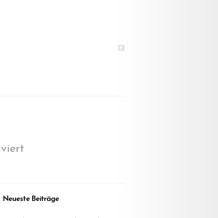
für
viert
Video
der
Ausstellung
in
Polen
Neueste Beiträge